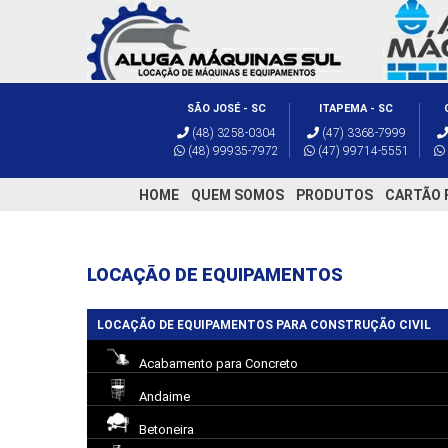
SÃO JOSÉ - SC
ITAPEMA - SC
(48) 3258-0304
(47) 3368-7999
(48) 99935-7972
(47) 99714-5551
HOME
QUEM SOMOS
PRODUTOS
CARTÃO 
LOCAÇÃO DE EQUIPAMENTOS
LOCAÇÃO DE EQUIPAMENTOS PARA CONSTRUÇÃO CIVIL
Acabamento para Concreto
Andaime
Betoneira