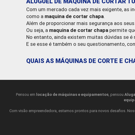
ALUGUEL DE MAQUINA DE CORTAR T
Com um mercado cada vez mais exigente, as i
como a
maquina de cortar chapa
.
Além de proporcionar mais segurança aos seus 
Ou seja, a
maquina de cortar chapa
permite que
No entanto, ainda existem muitas dúvidas se é 
E se esse é também o seu questionamento, conti
QUAIS AS MÁQUINAS DE CORTE E C
Quando se trata de
maquina de cortar chapa
,
Veja, a seguir, algumas delas:
Pensou em
locação de máquinas e equipamentos
, pensou
Alug
PLASMA
equi
Ao optar pela
locação de plasma
,
você terá ace
Com visão empreendedora, estamos prontos para novos desafios. Nossa 
produtividade.
MAÇARICO
Já o
aluguel de maçarico
, pode ser utilizado 