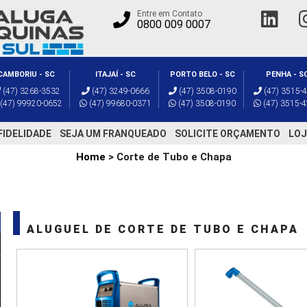
Entre em Contato
0800 009 0007
CAMBORIU - SC
ITAJAÍ - SC
PORTO BELO - SC
PENHA - S
(47) 3268-3532
(47) 3249-0666
(47) 3508-0190
(47) 3515-
(47) 99920-0652
(47) 99680-0371
(47) 3508-0190
(47) 3515-
FIDELIDADE
SEJA UM FRANQUEADO
SOLICITE ORÇAMENTO
LOJ
Home
> Corte de Tubo e Chapa
ALUGUEL DE CORTE DE TUBO E CHAPA