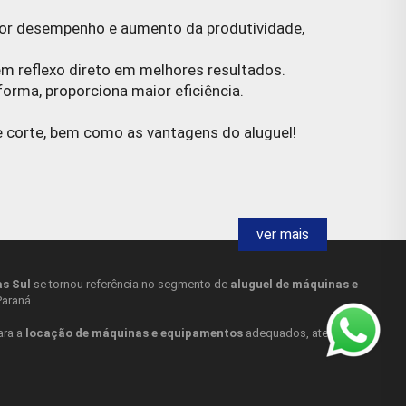
or desempenho e aumento da produtividade,
m reflexo direto em melhores resultados.
rma, proporciona maior eficiência.
e corte, bem como as vantagens do aluguel!
ver mais
s Sul
se tornou referência no segmento de
aluguel de máquinas e
Paraná.
entando o tempo de produção e maior
ara a
locação de máquinas e equipamentos
adequados, atendendo a
 mas também em iluminação, acender fogões e