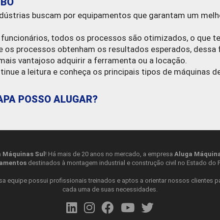
UBO
ndústrias buscam por equipamentos que garantam um melh
funcionários, todos os processos são otimizados, o que te
 os processos obtenham os resultados esperados, dessa fo
mais vantajoso adquirir a ferramenta ou a locação.
nue a leitura e conheça os principais tipos de máquinas d
HAPA POSSO ALUGAR?
 você tem à disposição uma variedade grande para alugar.
a Máquinas Sul
! Há mais de 20 anos no mercado, a empresa
Aluga Máquina
pamentos
destinados à montagem industrial e construção civil no Estado do 
sso a uma ferramenta versátil para corte e goivagem, aum
equipe possui profissionais treinados e aptos a orientar nossos clientes p
cada uma de suas necessidades.
não somente em processos de brasagem, soldagem e corte,