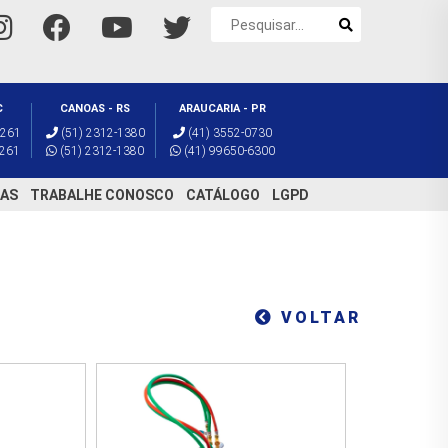
C
CANOAS - RS
ARAUCARIA - PR
4261
(51) 2312-1380
(41) 3552-0730
4261
(51) 2312-1380
(41) 99650-6300
AS
TRABALHE CONOSCO
CATÁLOGO
LGPD
VOLTAR