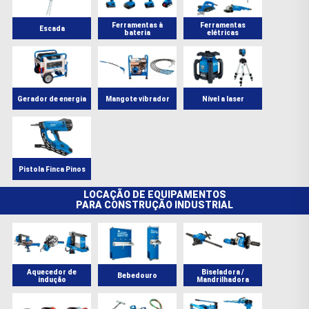
Ferramentas à
Ferramentas
Escada
bateria
elétricas
Gerador de energia
Mangote vibrador
Nível a laser
Pistola Finca Pinos
LOCAÇÃO DE EQUIPAMENTOS
PARA CONSTRUÇÃO INDUSTRIAL
Aquecedor de
Biseladora /
Bebedouro
indução
Mandrilhadora