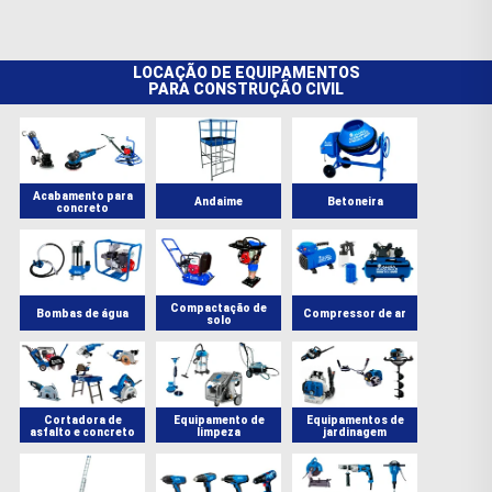
LOCAÇÃO DE EQUIPAMENTOS
PARA CONSTRUÇÃO CIVIL
Acabamento para
Andaime
Betoneira
concreto
Compactação de
Bombas de água
Compressor de ar
solo
Cortadora de
Equipamento de
Equipamentos de
asfalto e concreto
limpeza
jardinagem