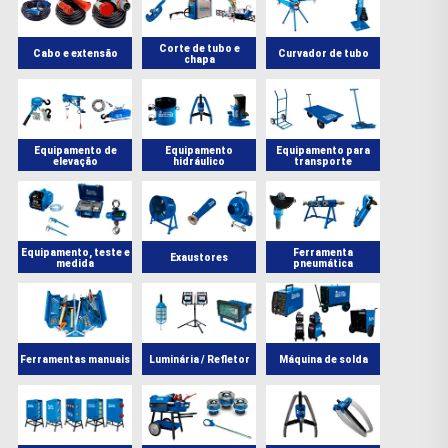
Corte de tubo e
Cabo e extensão
Curvador de tubo
chapa
Equipamento de
Equipamento
Equipamento para
elevação
hidráulico
transporte
Equipamento, teste e
Ferramenta
Exaustores
medida
pneumática
Ferramentas manuais
Luminária / Refletor
Máquina de solda