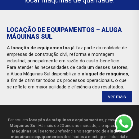
locar máquinas de qualidade.
LOCAÇÃO DE EQUIPAMENTOS – ALUGA
MÁQUINAS SUL
A
locação de equipamentos
já faz parte da realidade de
empresas de construção civil, reforma e montagem
industrial, principalmente em razão do custo-benefício.
Para atender às necessidades de cada um desses setores,
a Aluga Máquinas Sul disponibiliza o
aluguel de máquinas
,
a fim de otimizar todos os processos operacionais, o que
se reflete em maior agilidade e eficiência dos resultados.
Atualmente, somos referência no mercado quando o
ver mais
assunto é
aluguel de equipamentos para construção
civil,
desde para simples reformas até obras de grande
porte.
Simplesmente porque contamos com as máquinas e
Pensou em
locação de máquinas e equipamentos
, pensou
Aluga
equipamentos que atendem a cada uma das necessidades
Máquinas Sul
! Há mais de 20 anos no mercado, a empresa
Aluga
Máquinas Sul
se tornou referência no segmento de
aluguel de
de nossos clientes.
máquinas e equipamentos
destinados à montagem industrial e