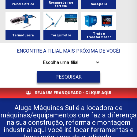
Rosqueadeira e
Painel elétrico
Saca polia
tarraxa
Trafo e
Termofusora
Torquímetro
transformador
ENCONTRE A FILIAL MAIS PRÓXIMA DE VOCÊ!
PESQUISAR
SEJA UM FRANQUEADO - CLIQUE AQUI
Aluga Máquinas Sul é a locadora de
máquinas/equipamentos que faz a diferença
na sua construção, reforma e montagem
industrial aqui você irá locar ferramentas e