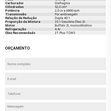
Carburador
Diafragma
Cilindradas
52,0 cm³
Potência
2,0 cv a 6800 rpm
Transmissão
Por embreagem
Relação de Redução
Dupla 40:1
Proporção da Mistura
25:1 Gasolina:Óleo 2t
Motor
Buffalo 2t, monocilíndrico
Refrigeração
A Ar
Óleo Recomendado
2T Plus TCW3
ORÇAMENTO