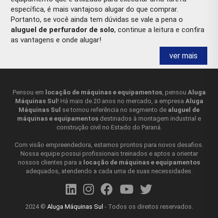
específica, é mais vantajoso alugar do que comprar.
Portanto, se você ainda tem dúvidas se vale a pena o
aluguel de perfurador de solo
, continue a leitura e confira
as vantagens e onde alugar!
ver mais
ALUGUEL DE PERFURADOR DE SOLO QUAIS
AS INDICAÇÕES?
O
aluguel de perfurador de solo
é amplamente
Pensou em
locação de máquinas e equipamentos
, pensou
Aluga
Máquinas Sul
! Há mais de 20 anos no mercado, a empresa
Aluga
requisitado na construção civil e para quem trabalha na
Máquinas Sul
se tornou referência no segmento de
aluguel de
agricultura. Isso porque, o equipamento tem a capacidade
máquinas e equipamentos
destinados à montagem industrial e
de perfurar o solo para a colocação de estruturas, vigas,
construção civil no Estado do Paraná.
estacas, bem como preparar o terreno para plantio. Dessa
forma, com o
aluguel de maquina para perfurar solo
,
Com visão empreendedora, estamos prontos para novos desafios.
você terá acesso a um equipamento com ótima
Nossa equipe possui profissionais treinados e aptos a orientar
nossos clientes para a
locação de máquinas e equipamentos
performance, agilizando as tarefas e facilitando o trabalho
adequados, atendendo a cada uma de suas necessidades.
do operador.
ALUGUEL DE PERFURADOR DE SOLO QUAIS
2024 ©
Aluga Máquinas Sul
- Todos os direitos reservados.
OS BENEFÍCIOS?