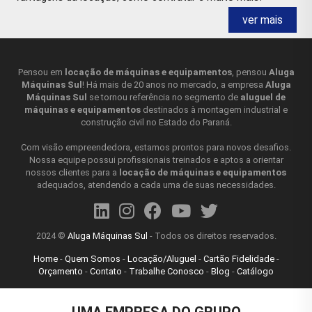
ver mais
CALIBRE DE FOLGA O QUE É?
O
calibre de folga
, também conhecido como calibre de
espessura, é um dispositivo de medição utilizado para
Pensou em
locação de máquinas e equipamentos
, pensou
Aluga
Máquinas Sul
! Há mais de 20 anos no mercado, a empresa
Aluga
determinar a distância entre duas superfícies paralelas. Ele é
Máquinas Sul
se tornou referência no segmento de
aluguel de
composto por duas hastes planas e paralelas, com pontas
máquinas e equipamentos
destinados à montagem industrial e
de medição em ambos os lados, e um mecanismo de ajuste
construção civil no Estado do Paraná.
que permite que as hastes sejam abertas ou fechadas para
se adaptarem à espessura do objeto que está sendo
Com visão empreendedora, estamos prontos para novos desafios.
medido. O
calibre de folga
é usado em várias aplicações,
Nossa equipe possui profissionais treinados e aptos a orientar
nossos clientes para a
locação de máquinas e equipamentos
incluindo na indústria automotiva para medir a folga entre
adequados, atendendo a cada uma de suas necessidades.
as peças, na fabricação de produtos eletrônicos para medir
a espessura dos circuitos impressos e na produção de
peças de metal para garantir que elas atendam às
especificações de espessura. Existem vários tipos de
2024 ©
Aluga Máquinas Sul
- Todos os direitos reservados.
calibres de folga, incluindo os de folga fixa e os de folga
Home
-
Quem Somos
-
Locação/Aluguel
-
Cartão Fidelidade
-
ajustável. Os calibres de folga fixa têm uma distância
Orçamento
-
Contato
-
Trabalhe Conosco
-
Blog
-
Catálogo
específica entre as hastes, enquanto os calibres de folga
Controle a sua privacidade
ajustável permitem que a distância entre as hastes seja
alterada para se adequar a diferentes espessuras de