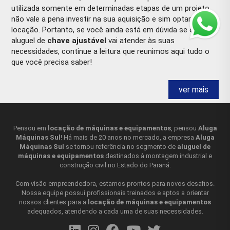
utilizada somente em determinadas etapas de um projeto,
não vale a pena investir na sua aquisição e sim optar pela
locação. Portanto, se você ainda está em dúvida se o
aluguel de
chave ajustável
vai atender às suas
necessidades, continue a leitura que reunimos aqui tudo o
que você precisa saber!
CHAVE AJUSTÁVEL O QUE É?
ver mais
Uma
chave ajustável
é uma ferramenta manual usada para
apertar ou afrouxar parafusos, porcas e outros tipos de
fixadores. Ela é chamada de "ajustável" porque a largura da
Pensou em
locação de máquinas e equipamentos
, pensou
Aluga
Máquinas Sul
! Há mais de 20 anos no mercado, a empresa
Aluga
mandíbula da chave pode ser ajustada para se adaptar a
Máquinas Sul
se tornou referência no segmento de
aluguel de
diferentes tamanhos de fixadores, o que é feito por meio de
máquinas e equipamentos
destinados à montagem industrial e
um parafuso ou porca na base da chave que controla a
construção civil no Estado do Paraná.
abertura da mandíbula. A
chave ajustável
é uma
ferramenta versátil, pois pode ser usada em uma ampla
Com visão empreendedora, estamos prontos para novos desafios.
variedade de tamanhos de fixadores, tornando-a útil em
Nossa equipe possui profissionais treinados e aptos a orientar
nossos clientes para a
locação de máquinas e equipamentos
muitas situações diferentes. No entanto, é importante
adequados, atendendo a cada uma de suas necessidades.
observar que a ferramenta pode ser menos precisa do que
uma chave de boca fixa, visto que a mandíbula pode