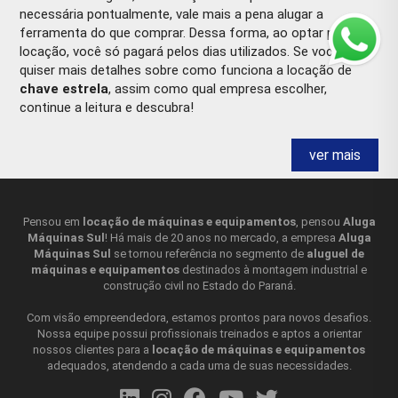
necessária pontualmente, vale mais a pena alugar a
ferramenta do que comprar. Dessa forma, ao optar pela
locação, você só pagará pelos dias utilizados. Se você
quiser mais detalhes sobre como funciona a locação de
chave estrela
, assim como qual empresa escolher,
continue a leitura e descubra!
CHAVE ESTRELA O QUE É?
ver mais
A
chave estrela
, também conhecida como chave de caixa
estrela, é uma ferramenta manual usada para apertar ou
soltar porcas ou parafusos em locais de difícil acesso. Ela é
Pensou em
locação de máquinas e equipamentos
, pensou
Aluga
Máquinas Sul
! Há mais de 20 anos no mercado, a empresa
Aluga
composta por uma extremidade com formato de estrela,
Máquinas Sul
se tornou referência no segmento de
aluguel de
com dentes em ambos os lados para se encaixar em porcas
máquinas e equipamentos
destinados à montagem industrial e
ou parafusos hexagonais ou quadrados. As chaves estrela
construção civil no Estado do Paraná.
são geralmente feitas de aço resistente e são
disponibilizadas em conjuntos com diferentes tamanhos de
Com visão empreendedora, estamos prontos para novos desafios.
extremidades. Essa ferramenta pode ser usada em conjunto
Nossa equipe possui profissionais treinados e aptos a orientar
nossos clientes para a
locação de máquinas e equipamentos
com uma chave de boca para alcançar locais de difícil
adequados, atendendo a cada uma de suas necessidades.
acesso e facilitar o aperto ou soltura dos parafusos ou
porcas. A
chave estrela
é especialmente útil em situações