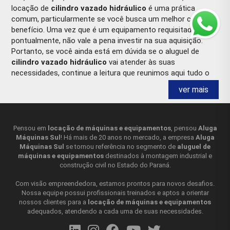
locação de
cilindro vazado hidráulico
é uma prática
comum, particularmente se você busca um melhor custo-
benefício. Uma vez que é um equipamento requisitado
pontualmente, não vale a pena investir na sua aquisição.
Portanto, se você ainda está em dúvida se o aluguel de
cilindro vazado hidráulico
vai atender às suas
necessidades, continue a leitura que reunimos aqui tudo o
que você precisa saber!
ver mais
CILINDRO VAZADO HIDRÁULICO O QUE É?
O
cilindro vazado hidráulico
é um tipo de cilindro que tem
Pensou em
locação de máquinas e equipamentos
, pensou
Aluga
Máquinas Sul
! Há mais de 20 anos no mercado, a empresa
Aluga
um espaço vazio ou uma abertura no centro do pistão. Ele é
Máquinas Sul
se tornou referência no segmento de
aluguel de
composto por um tubo cilíndrico, um pistão e um conjunto
máquinas e equipamentos
destinados à montagem industrial e
de vedações para evitar vazamentos de fluido hidráulico. O
construção civil no Estado do Paraná.
espaço vazio ou a abertura no centro do pistão permite que
o cilindro seja usado em aplicações onde é necessário
Com visão empreendedora, estamos prontos para novos desafios.
empurrar ou puxar objetos que têm uma forma ou tamanho
Nossa equipe possui profissionais treinados e aptos a orientar
nossos clientes para a
locação de máquinas e equipamentos
irregular, ou onde é necessário posicionar peças em um
adequados, atendendo a cada uma de suas necessidades.
determinado local. Por exemplo, o
cilindro vazado
hidráulico
pode ser usado em aplicações de prensagem