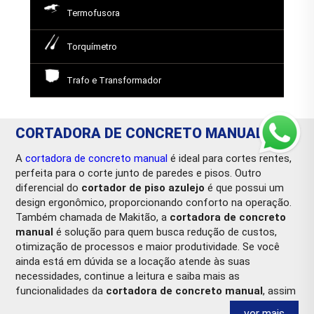
Termofusora
Torquímetro
Trafo e Transformador
CORTADORA DE CONCRETO MANUAL
A
cortadora de concreto manual
é ideal para cortes rentes,
perfeita para o corte junto de paredes e pisos. Outro
diferencial do
cortador de piso azulejo
é que possui um
design ergonômico, proporcionando conforto na operação.
Também chamada de Makitão, a
cortadora de concreto
manual
é solução para quem busca redução de custos,
otimização de processos e maior produtividade. Se você
ainda está em dúvida se a locação atende às suas
necessidades, continue a leitura e saiba mais as
funcionalidades da
cortadora de concreto manual
, assim
como os diferenciais do aluguel e muito mais!
ver mais