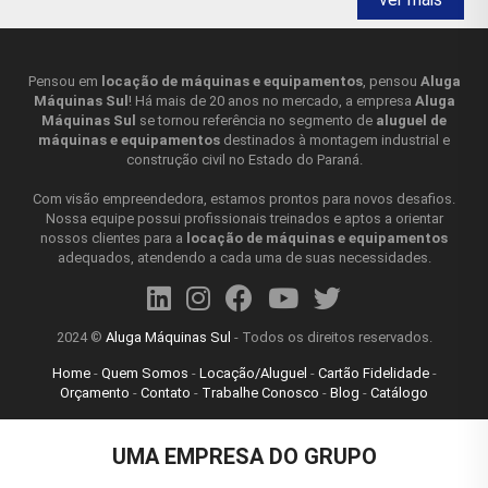
CORTADORA DE CONCRETO MANUAL
QUAIS AS FUNCIONALIDADES?
Pensou em
locação de máquinas e equipamentos
, pensou
Aluga
Máquinas Sul
! Há mais de 20 anos no mercado, a empresa
Aluga
A
cortadora de concreto
manual proporciona corte rápido
Máquinas Sul
se tornou referência no segmento de
aluguel de
e limpo, com alta capacidade e dupla isolação. Sendo assim,
máquinas e equipamentos
destinados à montagem industrial e
é indicada para cortar mármore, granito, concreto, alvenaria,
construção civil no Estado do Paraná.
telha, tijolo, ardósia e pedras em geral. Além disso, o
cortador de pisos cerâmicos e azulejos
também serve
Com visão empreendedora, estamos prontos para novos desafios.
para a instalação de portas e janelas, passagem de
Nossa equipe possui profissionais treinados e aptos a orientar
nossos clientes para a
locação de máquinas e equipamentos
conduítes e outras aplicações.
adequados, atendendo a cada uma de suas necessidades.
DIFERENCIAIS DO ALUGUEL DE
CORTADORA DE CONCRETO MANUAL
2024 ©
Aluga Máquinas Sul
- Todos os direitos reservados.
Ao contrário do que muitos pensam, o aluguel de
Home
-
Quem Somos
-
Locação/Aluguel
-
Cartão Fidelidade
-
cortadora de concreto manual
não é um custo a mais, e
Orçamento
-
Contato
-
Trabalhe Conosco
-
Blog
-
Catálogo
sim um investimento. Confira, a seguir, os diferenciais de
Controle a sua privacidade
optar pela locação de
cortador de piso de concreto
:
UMA EMPRESA DO GRUPO
⦁ O equipamento passa por manutenções periódicas a fim
Nosso site utiliza cookies para sua navegação.