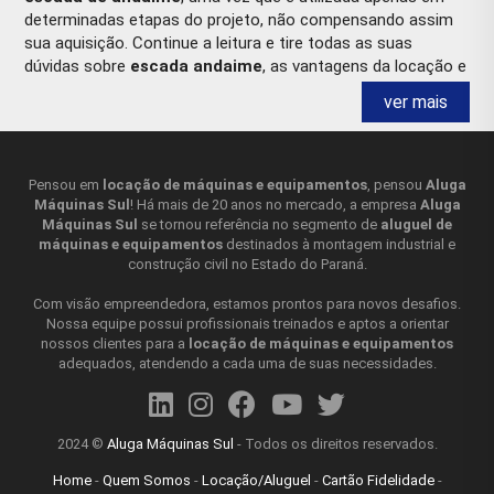
determinadas etapas do projeto, não compensando assim
sua aquisição. Continue a leitura e tire todas as suas
dúvidas sobre
escada andaime
, as vantagens da locação e
muito mais!
ver mais
ESCADA ANDAIME O QUE É
A
escada andaime
, como o nome já sugere, é uma escada
Pensou em
locação de máquinas e equipamentos
, pensou
Aluga
Máquinas Sul
! Há mais de 20 anos no mercado, a empresa
Aluga
projetada especificamente para ser usada em conjunto com
Máquinas Sul
se tornou referência no segmento de
aluguel de
um andaime. Ela fornece uma forma segura e fácil de
máquinas e equipamentos
destinados à montagem industrial e
acessar diferentes alturas no andaime, e se encaixa no
construção civil no Estado do Paraná.
andaime de maneira segura e estável. A
escada para
andaime
geralmente é feita de material resistente, como
Com visão empreendedora, estamos prontos para novos desafios.
aço ou alumínio, contendo degraus largos e antiderrapantes
Nossa equipe possui profissionais treinados e aptos a orientar
nossos clientes para a
locação de máquinas e equipamentos
para garantir a segurança dos trabalhadores. Algumas
adequados, atendendo a cada uma de suas necessidades.
escadas também incluem barras de segurança para ajudar a
manter o equilíbrio durante o uso. Além disso, a
escada
andaime
é obrigatória e deve estar de acordo com as
normas técnicas. É importante certificar-se de que as
2024 ©
Aluga Máquinas Sul
- Todos os direitos reservados.
escadas para andaime usadas sejam apropriadas para o tipo
Home
-
Quem Somos
-
Locação/Aluguel
-
Cartão Fidelidade
-
de andaime em uso e que estejam instaladas corretamente