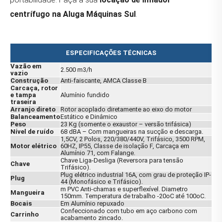
centrífugo na Aluga Máquinas Sul
.
ESPECIFICAÇÕES TÉCNICAS
Vazão em
2.500 m3/h
vazio
Construção
Anti-faiscante, AMCA Classe B
Carcaça, rotor
e tampa
Alumínio fundido
traseira
Arranjo direto
Rotor acoplado diretamente ao eixo do motor
Balanceamento
Estático e Dinâmico
Peso
23 Kg (somente o exaustor – versão trifásica)
Nível de ruído
68 dBA – Com mangueiras na sucção e descarga.
1,5CV, 2 Polos, 220/380/440V, Trifásico, 3500 RPM,
Motor elétrico
60HZ, IP55, Classe de isolação F, Carcaça em
Alumínio 71, com Falange.
Chave Liga-Desliga (Reversora para tensão
Chave
Trifásico).
Plug elétrico industrial 16A, com grau de proteção IP-
Plug
44 (Monofásico e Trifásico).
m PVC Anti-chamas e superflexível. Diametro
Mangueira
150mm. Temperatura de trabalho -20oC até 100oC.
Bocais
Em Alumínio repuxado
Confeccionado com tubo em aço carbono com
Carrinho
acabamento zincado.