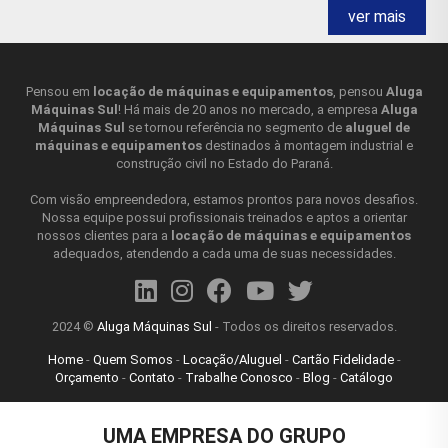
da locação!
ver mais
INFLADOR CENTRÍFUGO QUAIS AS
APLICAÇÕES?
Pensou em
locação de máquinas e equipamentos
, pensou
Aluga
Máquinas Sul
! Há mais de 20 anos no mercado, a empresa
Aluga
O
inflador centrífugo
, também chamado de exaustor
Máquinas Sul
se tornou referência no segmento de
aluguel de
centrífugo, é um equipamento utilizado para retirar o ar ou
máquinas e equipamentos
destinados à montagem industrial e
gases de um ambiente e movê-los para outro local. Ele é
construção civil no Estado do Paraná.
formado por um rotor que gira em alta velocidade, criando
uma força centrífuga que empurra o ar ou gás para fora do
Com visão empreendedora, estamos prontos para novos desafios.
equipamento. Esse tipo de exaustor é utilizado em diversas
Nossa equipe possui profissionais treinados e aptos a orientar
nossos clientes para a
locação de máquinas e equipamentos
aplicações, como na ventilação de ambientes fechados, em
adequados, atendendo a cada uma de suas necessidades.
sistemas de exaustão de cozinhas industriais e
laboratórios, em sistemas de climatização e refrigeração,
em processos industriais que envolvam a exaustão de
gases e fumaças, entre outros. O
inflador centrífugo
é
2024 ©
Aluga Máquinas Sul
- Todos os direitos reservados.
uma opção eficiente para a renovação do ar em ambientes
Home
-
Quem Somos
-
Locação/Aluguel
-
Cartão Fidelidade
-
fechados, garantindo um ambiente mais saudável e seguro.
Orçamento
-
Contato
-
Trabalhe Conosco
-
Blog
-
Catálogo
Além disso, ele pode ser utilizado em processos industriais
Controle a sua privacidade
para evitar a contaminação do ar por gases tóxicos e
poluentes, contribuindo para a preservação do meio
UMA EMPRESA DO GRUPO
Nosso site utiliza cookies para sua navegação.