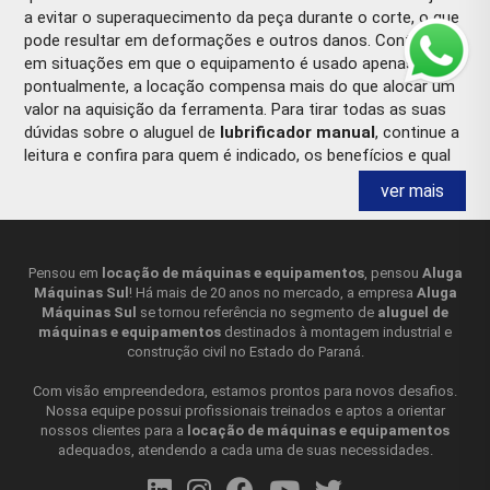
a evitar o superaquecimento da peça durante o corte, o que
pode resultar em deformações e outros danos. Contudo,
em situações em que o equipamento é usado apenas
pontualmente, a locação compensa mais do que alocar um
valor na aquisição da ferramenta. Para tirar todas as suas
dúvidas sobre o aluguel de
lubrificador manual
, continue a
leitura e confira para quem é indicado, os benefícios e qual
empresa escolher!
ver mais
LUBRIFICADOR MANUAL PARA QUEM É
INDICADO?
Pensou em
locação de máquinas e equipamentos
, pensou
Aluga
Máquinas Sul
! Há mais de 20 anos no mercado, a empresa
Aluga
O
lubrificador manual
é um dispositivo utilizado no
Máquinas Sul
se tornou referência no segmento de
aluguel de
processo de rosqueamento para lubrificar as roscas
máquinas e equipamentos
destinados à montagem industrial e
durante o corte. Ele é composto por um recipiente que
construção civil no Estado do Paraná.
contém óleo lubrificante e um aplicador manual que é usado
para aplicar o lubrificante nas roscas enquanto são
Com visão empreendedora, estamos prontos para novos desafios.
cortadas. O uso do
lubrificador manual
é importante
Nossa equipe possui profissionais treinados e aptos a orientar
nossos clientes para a
locação de máquinas e equipamentos
porque ajuda a reduzir o atrito entre a ferramenta de corte e
adequados, atendendo a cada uma de suas necessidades.
a peça em que está sendo cortada a rosca, reduzindo assim
o desgaste da ferramenta e prolongando sua vida útil. Além