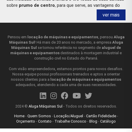
sobre
prumo de centro
, para que serve, as vantagens do
aluguel e muito mais!
ver mais
PRUMO DE CENTRO PARA QUE SERVE?
O
prumo de centro
é um instrumento de medida utilizado
Pensou em
locação de máquinas e equipamentos
, pensou
Aluga
Máquinas Sul
! Há mais de 20 anos no mercado, a empresa
Aluga
para encontrar o centro de uma peça ou objeto. Ele
Máquinas Sul
se tornou referência no segmento de
aluguel de
consiste em uma haste de metal com uma ponta afiada em
máquinas e equipamentos
destinados à montagem industrial e
uma extremidade e um peso na outra extremidade,
construção civil no Estado do Paraná.
geralmente uma esfera de metal. Para utilizá-lo, a haste é
colocada em contato com a superfície da peça ou objeto e
Com visão empreendedora, estamos prontos para novos desafios.
é ajustada até que a ponta afiada esteja alinhada com um
Nossa equipe possui profissionais treinados e aptos a orientar
nossos clientes para a
locação de máquinas e equipamentos
ponto específico. Em seguida, o prumo é girado suavemente
adequados, atendendo a cada uma de suas necessidades.
em torno desse ponto, permitindo que a esfera na outra
extremidade trace um círculo perfeito na superfície. O
centro desse círculo é o ponto exato que está sendo
procurado. O
prumo de centro
é especialmente útil em
2024 ©
Aluga Máquinas Sul
- Todos os direitos reservados.
trabalhos de usinagem, como torneamento e fresagem,
Home
-
Quem Somos
-
Locação/Aluguel
-
Cartão Fidelidade
-
onde é necessário encontrar o centro preciso de um objeto
Orçamento
-
Contato
-
Trabalhe Conosco
-
Blog
-
Catálogo
para iniciar o processo de usinagem. É um instrumento que
também pode ser usado em outras aplicações de medição,